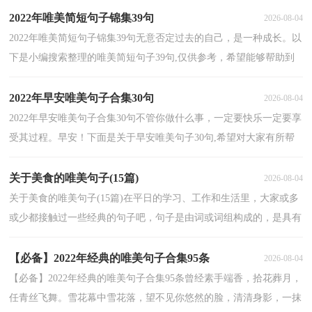
2022年唯美简短句子锦集39句
2026-08-04
2022年唯美简短句子锦集39句无意否定过去的自己，是一种成长。以
下是小编搜索整理的唯美简短句子39句,仅供参考，希望能够帮助到
大家。1、落红翩翩舞，时光悄悄逐。问世间，谁能不向...
2022年早安唯美句子合集30句
2026-08-04
2022年早安唯美句子合集30句不管你做什么事，一定要快乐一定要享
受其过程。早安！下面是关于早安唯美句子30句,希望对大家有所帮
助。1、你说的好感人，可是感化不了我这颗稀碎的心...
关于美食的唯美句子(15篇)
2026-08-04
关于美食的唯美句子(15篇)在平日的学习、工作和生活里，大家或多
或少都接触过一些经典的句子吧，句子是由词或词组构成的，是具有
一定语调并表达一个完整意思的语言运用单位。那什...
【必备】2022年经典的唯美句子合集95条
2026-08-04
【必备】2022年经典的唯美句子合集95条曾经素手端香，拾花葬月，
任青丝飞舞。雪花幕中雪花落，望不见你悠然的脸，清清身影，一抹