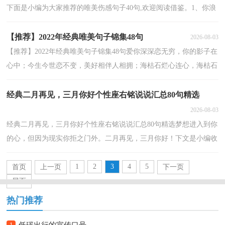
下面是小编为大家推荐的唯美伤感句子40句,欢迎阅读借鉴。1、你浪
够了就别回头，我可不收流浪狗。2、你瞧，能干的...
【推荐】2022年经典唯美句子锦集48句
2026-08-03
【推荐】2022年经典唯美句子锦集48句爱你深深恋无穷，你的影子在
心中；今生今世恋不变，美好相伴人相拥；海枯石烂心连心，海枯石
烂情永久；痴心常向你发送，牵手终身乐融融！以下是小编为大...
经典二月再见，三月你好个性座右铭说说汇总80句精选
2026-08-03
经典二月再见，三月你好个性座右铭说说汇总80句精选梦想进入到你
的心，但因为现实你拒之门外。二月再见，三月你好！下文是小编收
集的关于二月再见，三月你好个性座右铭说说的内容，欢迎...
1
2
3
4
5
首页
上一页
下一页
尾页
热门推荐
1