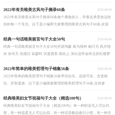
残弦。手捧暖暖奶茶，想象着肆意的温馨。我借这一缕气息...
2022年有关唯美古风句子摘录68条
2026-08-04
2022年有关唯美古风句子摘录68条做个勇敢的人，学着去承受命运给
你的每一个耳光。以下是小编帮大家整理的唯美古风句子68条,欢迎
阅读借鉴。1、常常，闻着你的气息一夜无眠，总想依...
经典一句话唯美留言句子大全50句
2026-08-04
经典一句话唯美留言句子大全50句开辟鸿蒙 谁为情种 都只为 风月情
浓 奈何天 伤感日 寂寥时 试遣愚衷 因此上 演出这怀金悼玉的红楼梦
——曹雪芹 《红楼梦》下文是小编为大...
2022年简单的唯美哲理句子锦集56条
2026-08-04
2022年简单的唯美哲理句子锦集56条琴诗自乐。远游可珍。含道独
往。弃智遗身。以下是小编搜索整理的唯美哲理句子56条,仅供参
考，希望能够帮助到大家。1、此岸，花残，彼岸，花香。来...
经典唯美妇女节祝福句子大全（精选100句）
2026-08-04
经典唯美妇女节祝福句子大全（精选100句）有一种职业无人可以代
替，有一种温柔无人可以比拟，有一种话语貌似春日小雨，有一种关