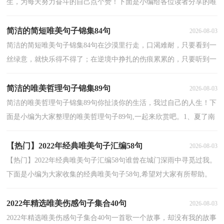
生，为每天努力奋斗的自己点个赞！下面是小编给各位读者分享的唯
美简短句子45条,欢迎参考。1、好的时候跟一个人似...
简洁的简短唯美句子锦集84句
2026-08-03
简洁的简短唯美句子锦集84句在沙漠里行走，口渴难耐，只要看到一
丝绿意，就快乐得不得了；在逆境中挣扎的伤痕累累的，只要听到一
句鼓励的话，快乐就顿时传染了全身；手指不小心被划伤了，可...
简洁的唯美哲理句子锦集89句
2026-08-03
简洁的唯美哲理句子锦集89句你扯淡你的生活，我过自己的人生！下
面是小编为大家整理的唯美哲理句子89句,一起来欣赏吧。1、夏了南
城，暖了北港。2、雕花檀木古床纱幔层层，隐约可见...
【热门】2022年经典唯美句子汇编58句
2026-08-03
【热门】2022年经典唯美句子汇编58句谁曾在城门深雨中寻觅过我。
下面是小编为大家收集的经典唯美句子58句,希望对大家有所帮助。
1、有时总想让自己活得潇洒快乐一些，对身边的...
2022年精选唯美伤感句子集合40句
2026-08-03
2022年精选唯美伤感句子集合40句一首歌一个故事，却没有我的故事