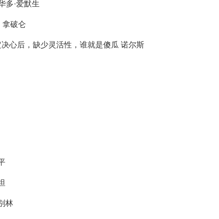
华多·爱默生
 拿破仑
决心后，缺少灵活性，谁就是傻瓜 诺尔斯
平
坦
别林