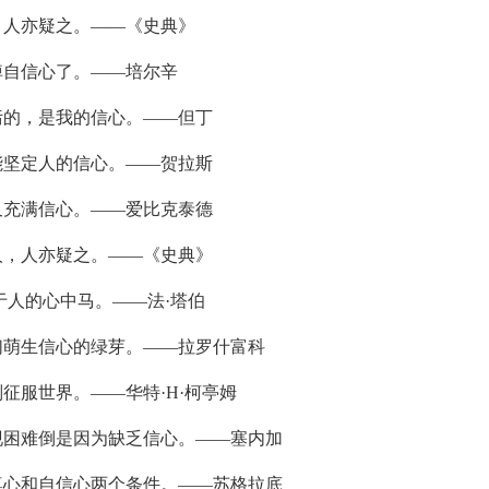
，人亦疑之。——《史典》
掉自信心了。——培尔辛
污的，是我的信心。——但丁
能坚定人的信心。——贺拉斯
又充满信心。——爱比克泰德
人，人亦疑之。——《史典》
于人的心中马。——法·塔伯
们萌生信心的绿芽。——拉罗什富科
征服世界。——华特·H·柯亭姆
现困难倒是因为缺乏信心。——塞内加
尊心和自信心两个条件。——苏格拉底