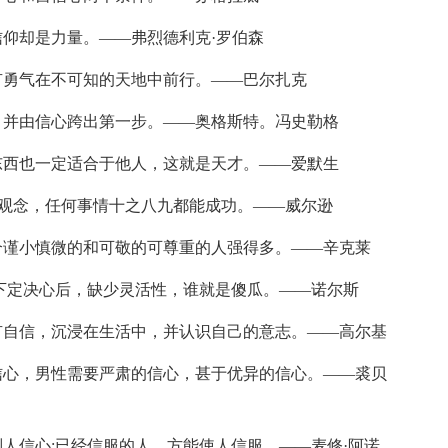
信仰却是力量。——弗烈德利克·罗伯森
有勇气在不可知的天地中前行。——巴尔扎克
，并由信心跨出第一步。——奥格斯特。冯史勒格
东西也一定适合于他人，这就是天才。——爱默生
种观念，任何事情十之八九都能成功。——威尔逊
个谨小慎微的和可敬的可尊重的人强得多。——辛克莱
谁下定决心后，缺少灵活性，谁就是傻瓜。——诺尔斯
有自信，沉浸在生活中，并认识自己的意志。——高尔基
信心，男性需要严肃的信心，甚于优异的信心。——裘贝
别人信心;已经信服的人，方能使人信服。——麦修·阿诺