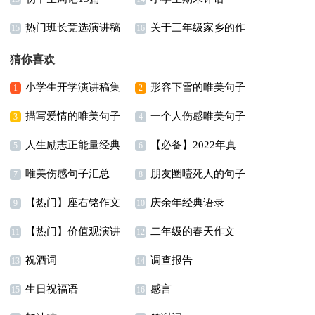
热门班长竞选演讲稿
关于三年级家乡的作
【荐】
15
16
文3篇
猜你喜欢
小学生开学演讲稿集
形容下雪的唯美句子
1
2
描写爱情的唯美句子
一个人伤感唯美句子
合9篇
6篇
3
4
人生励志正能量经典
【必备】2022年真
精选15篇
5
6
唯美伤感句子汇总
朋友圈噎死人的句子
语录
诚温暖的早安心语朋友
7
8
【热门】座右铭作文
庆余年经典语录
86条
9
圈32句
10
【热门】价值观演讲
二年级的春天作文
汇编5篇
11
12
祝酒词
调查报告
稿4篇
300字4篇
13
14
生日祝福语
感言
15
16