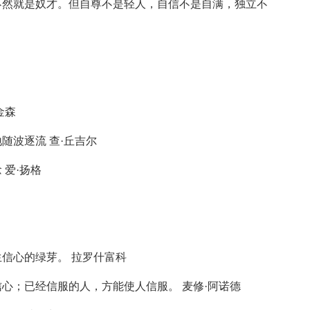
不然就是奴才。但自尊不是轻人，自信不是自满，独立不
金森
随波逐流 查·丘吉尔
爱·扬格
信心的绿芽。 拉罗什富科
心；已经信服的人，方能使人信服。 麦修·阿诺德