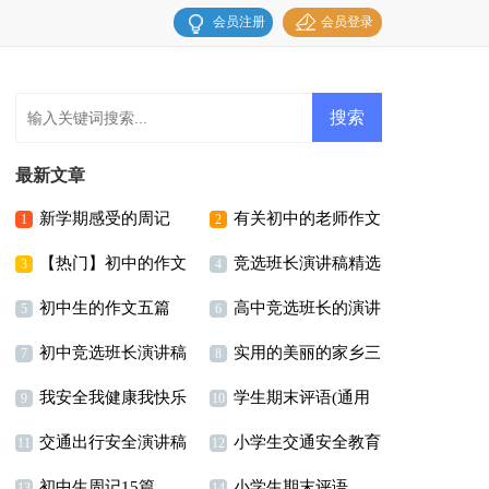
会员注册
会员登录
最新文章
新学期感受的周记
有关初中的老师作文
1
2
【热门】初中的作文
竞选班长演讲稿精选
3篇
3
4
初中生的作文五篇
高中竞选班长的演讲
300字汇编八篇
15篇
5
6
初中竞选班长演讲稿
实用的美丽的家乡三
稿
7
8
我安全我健康我快乐
学生期末评语(通用
年级作文300字四篇
9
10
交通出行安全演讲稿
小学生交通安全教育
演讲稿11篇
15篇)
11
12
初中生周记15篇
小学生期末评语
演讲稿11篇
13
14