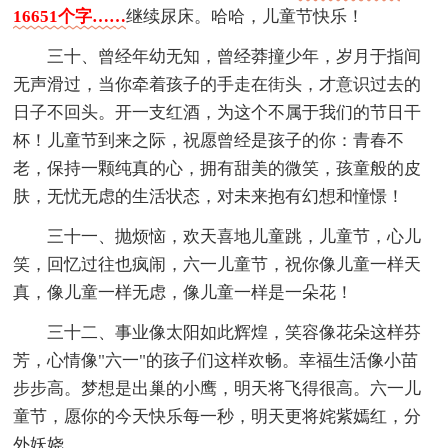
16651个字……
继续尿床。哈哈，儿童节快乐！
三十、曾经年幼无知，曾经莽撞少年，岁月于指间
无声滑过，当你牵着孩子的手走在街头，才意识过去的
日子不回头。开一支红酒，为这个不属于我们的节日干
杯！儿童节到来之际，祝愿曾经是孩子的你：青春不
老，保持一颗纯真的心，拥有甜美的微笑，孩童般的皮
肤，无忧无虑的生活状态，对未来抱有幻想和憧憬！
三十一、抛烦恼，欢天喜地儿童跳，儿童节，心儿
笑，回忆过往也疯闹，六一儿童节，祝你像儿童一样天
真，像儿童一样无虑，像儿童一样是一朵花！
三十二、事业像太阳如此辉煌，笑容像花朵这样芬
芳，心情像"六一"的孩子们这样欢畅。幸福生活像小苗
步步高。梦想是出巢的小鹰，明天将飞得很高。六一儿
童节，愿你的今天快乐每一秒，明天更将姹紫嫣红，分
外妖娆。