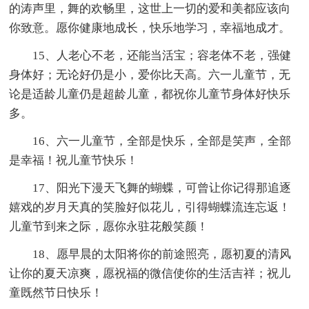
的涛声里，舞的欢畅里，这世上一切的爱和美都应该向
你致意。愿你健康地成长，快乐地学习，幸福地成才。
15、人老心不老，还能当活宝；容老体不老，强健
身体好；无论好仍是小，爱你比天高。六一儿童节，无
论是适龄儿童仍是超龄儿童，都祝你儿童节身体好快乐
多。
16、六一儿童节，全部是快乐，全部是笑声，全部
是幸福！祝儿童节快乐！
17、阳光下漫天飞舞的蝴蝶，可曾让你记得那追逐
嬉戏的岁月天真的笑脸好似花儿，引得蝴蝶流连忘返！
儿童节到来之际，愿你永驻花般笑颜！
18、愿早晨的太阳将你的前途照亮，愿初夏的清风
让你的夏天凉爽，愿祝福的微信使你的生活吉祥；祝儿
童既然节日快乐！