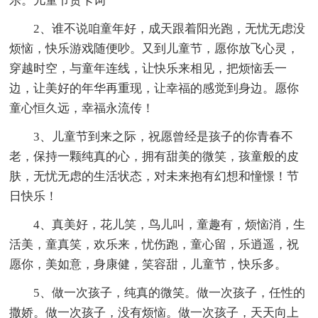
乐。儿童节贺卡词
2、谁不说咱童年好，成天跟着阳光跑，无忧无虑没
烦恼，快乐游戏随便吵。又到儿童节，愿你放飞心灵，
穿越时空，与童年连线，让快乐来相见，把烦恼丢一
边，让美好的年华再重现，让幸福的感觉到身边。愿你
童心恒久远，幸福永流传！
3、儿童节到来之际，祝愿曾经是孩子的你青春不
老，保持一颗纯真的心，拥有甜美的微笑，孩童般的皮
肤，无忧无虑的生活状态，对未来抱有幻想和憧憬！节
日快乐！
4、真美好，花儿笑，鸟儿叫，童趣有，烦恼消，生
活美，童真笑，欢乐来，忧伤跑，童心留，乐逍遥，祝
愿你，美如意，身康健，笑容甜，儿童节，快乐多。
5、做一次孩子，纯真的微笑。做一次孩子，任性的
撒娇。做一次孩子，没有烦恼。做一次孩子，天天向上