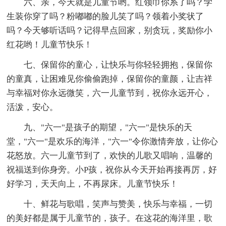
六、亲，今天就是儿童节哟。红领巾你系了吗？学
生装你穿了吗？粉嘟嘟的脸儿笑了吗？领着小奖状了
吗？今天够听话吗？记得早点回家，别贪玩，奖励你小
红花哟！儿童节快乐！
七、保留你的童心，让快乐与你轻轻拥抱，保留你
的童真，让困难见你偷偷跑掉，保留你的童颜，让吉祥
与幸福对你永远微笑，六一儿童节到，祝你永远开心，
活泼，安心。
九、"六一"是孩子的期望，"六一"是快乐的天
堂，"六一"是欢乐的海洋，"六一"令你激情奔放，让你心
花怒放。六一儿童节到了，欢快的儿歌又唱响，温馨的
祝福送到你身旁。小P孩，祝你从今天开始再接再厉，好
好学习，天天向上，不再尿床。儿童节快乐！
十、鲜花与歌唱，笑声与赞美，快乐与幸福，一切
的美好都是属于儿童节的，孩子。在这花的海洋里，歌