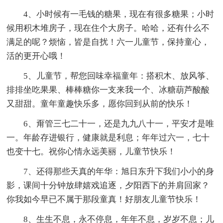
4、小时候有一毛钱的糖果，现在有很多糖果；小时
候用积木堆房子，现在住个大房子。哈哈，还有什么不
满足的呢？烦恼，皆是自扰！六一儿童节，保持童心，
活的更开心哦！
5、儿童节，帮您回味幸福童年：搭积木、放风筝、
排排坐吃果果、棒棒糖你一支来我一个、冰糖葫芦酸酸
又甜甜。童年童趣快乐多，愿你回到从前的快乐！
6、甭管三七二十一，还是九九八十一，平安才是唯
一。年龄存进银行，健康就是利息；年年过六一，七十
也变十七。祝你心情永远美丽，儿童节快乐！
7、还得那些天真的年华：旭日东升下我们小小的身
影，课间十分钟放肆嬉戏追逐，夕阳西下的并肩回家？
你我如今早已不属于那段童真！好朋友儿童节快乐！
8、生生不息，永不停息，年年不息，岁岁不息；儿