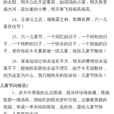
的太阳，明天心比天还要高，如涓涓的小溪，明天将变
成大河，若出巢的小鹰，明天将飞得很高很高。
24、立凌云之志，做栋梁之材。歌舞欢腾，六一儿
童庆佳节！
25、六一儿童节，一个回忆的日子，一个轻松的日
子，一个纯粹的日子，一个快乐的日子，一个祝福的日
子，准许你在今天重新做一回儿童，祝你儿童节愉快！
26、发条短信让你永远长不大，快乐的事情你永远
落不下，烦恼的东西你永远不理它，由于今天就数你，
别为这是为什么，我只能快乐的告诉你：儿童节快乐！
儿童节问候语2
1、岁月中滑落的点点雨滴，我当作珍珠收藏，再抽
取那一缕清风，用灿烂的阳光穿针引线，点缀着美丽的
祝福，串成一串永恒的珠琏，送给你，愿你儿童节快