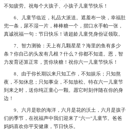
不知疲劳。祝每个大孩子、小孩子儿童节快乐！
6、儿童节临近，礼品大派送。遮羞布一块，幸福肚
兜一条，尿不湿一片，棒棒糖一个，揩口水手帕一张，
真诚祝福一句：节日快乐！请超龄儿童凭身份证领取。
7、智力测验：天上有几颗星星？海里的鱼有多少
条？你自己的头发有几根？什么？你都不知道。恩，智
力发育还算正常，赏你块糖！祝你六一儿童节快乐！
8、由于你长期以来只知工作，不知娱乐；只知熬
夜，不知休息；只知事业，不知放松。特在六一儿童节
到来之时，送你纯正童心一颗。愿它时刻伴随在你的身
边！
9、六月是歌的海洋，六月是花的沃土，六月是孩子
们的季节，在祝福声中我们迎来了"六一"儿童节。爸爸
妈妈喜欢你平安健康，节日快乐。