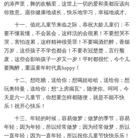
的涛声里，舞的欢畅里，这世上一切的爱和美都应该向
你致意。愿你健康地成长，快乐地学习，幸福地成才。
十一、值此儿童节来临之际，恭祝大龄儿童们：不
要不懂装懂，不会装会，这样活的会很累！不要想哭不
哭，害怕连累，这样精神很受罪！不要喝酒烂醉，香烟
万岁，这些孩子不学也都会！不要衣冠楚楚，言行颓
废，这些会影响孩子一岁又一岁！平时都很忙，今个儿
要陶醉，重温童年时代真happy！
十二、想吃糖，送给你；想喝娃哈哈，送给你；想
玩奥特曼，送给你；想"上房揭瓦"，随便你。呵呵，今
天是六一儿童节，你想要怎样都随便，就是不能不快
乐！祝开心快乐！
十三、年轻的时候，容易做梦；做梦的季节，容易
年轻；因为年轻，所以经常做梦；因为经常做梦，所以
一直年轻；因为一直年轻，所以祝你儿童节快快乐乐！