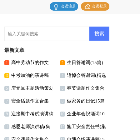
会员注册
会员登录
最新文章
高中劳动节的作文
生日答谢词(15篇)
1
2
中考加油的演讲稿
追悼会答谢词(精选
3
4
庆元旦主题活动策划
春节话题作文集合
15篇)
5
6
安全话题作文合集
做家务的日记15篇
15篇
7
8
迎接期中考试演讲稿
企业年会祝酒词10
15篇
9
10
感恩老师演讲稿(集
施工安全责任书(集
篇
11
12
安全话题作文集合
自我介绍演讲稿15
锦15篇)
合15篇)
13
14