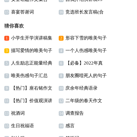
喜宴答谢词
竞选班长发言稿(合
15篇
篇
15
16
集15篇)
猜你喜欢
小学生开学演讲稿集
形容下雪的唯美句子
1
2
描写爱情的唯美句子
一个人伤感唯美句子
合9篇
6篇
3
4
人生励志正能量经典
【必备】2022年真
精选15篇
5
6
唯美伤感句子汇总
朋友圈噎死人的句子
语录
诚温暖的早安心语朋友
7
8
【热门】座右铭作文
庆余年经典语录
86条
9
圈32句
10
【热门】价值观演讲
二年级的春天作文
汇编5篇
11
12
祝酒词
调查报告
稿4篇
300字4篇
13
14
生日祝福语
感言
15
16