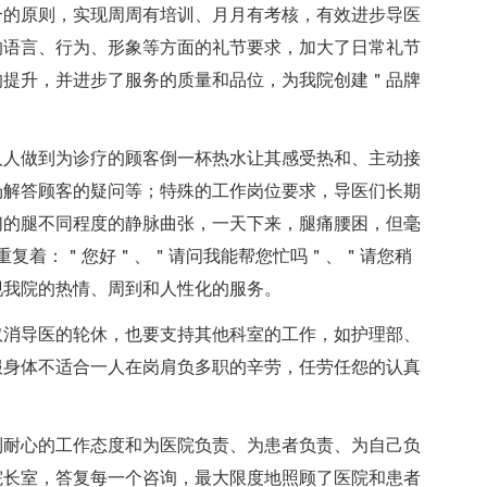
合的原则，实现周周有培训、月月有考核，有效进步导医
的语言、行为、形象等方面的礼节要求，加大了日常礼节
的提升，并进步了服务的质量和品位，为我院创建＂品牌
人人做到为诊疗的顾客倒一杯热水让其感受热和、主动接
场解答顾客的疑问等；特殊的工作岗位要求，导医们长期
们的腿不同程度的静脉曲张，一天下来，腿痛腰困，但毫
，重复着：＂您好＂、＂请问我能帮您忙吗＂、＂请您稍
现我院的热情、周到和人性化的服务。
取消导医的轮休，也要支持其他科室的工作，如护理部、
服身体不适合一人在岗肩负多职的辛劳，任劳任怨的认真
到耐心的工作态度和为医院负责、为患者负责、为自己负
院长室，答复每一个咨询，最大限度地照顾了医院和患者