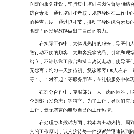
医院的服务建设，坚持集中培训与岗位督导相结
综合素质，通过培训和考核，规范导医在工作中
的检查力度。通过抓礼节，推动了导医综合素质
名院＂的发展战略做出了自己的努力。
在实际工作中，为体现热情的服务，导医们
送行动不便的顾客、为顾客提拿物品、引领和现
站立，不许趴靠工作台和擅自离岗走动，使导医
无怨言；均匀一天接待初、复诊顾客100人左右
等＂、＂对不起＂等服务用语，在礼貌服务中体
在部分合作中，克服部分一人一岗的困难，
企划部（发杂志）等科室。为了工作，导医们克
工作，毫无怨言的奉献自己的工作热情。
在处理患者投诉方面，我本着主动热情、周
责的工作原则，认真接待每一件投诉并迅速转到