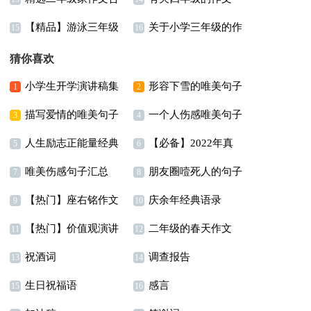
【精品】游泳三年级
关于小学三年级的作
集九篇
300字合集5篇
15
16
作文300字七篇
文三篇
猜你喜欢
小学生开学演讲稿集
形容下雪的唯美句子
1
2
描写爱情的唯美句子
一个人伤感唯美句子
合9篇
6篇
3
4
人生励志正能量经典
【必备】2022年真
精选15篇
5
6
唯美伤感句子汇总
朋友圈噎死人的句子
语录
诚温暖的早安心语朋友
7
8
【热门】座右铭作文
庆余年经典语录
86条
9
圈32句
10
【热门】价值观演讲
二年级的春天作文
汇编5篇
11
12
祝酒词
调查报告
稿4篇
300字4篇
13
14
生日祝福语
感言
15
16