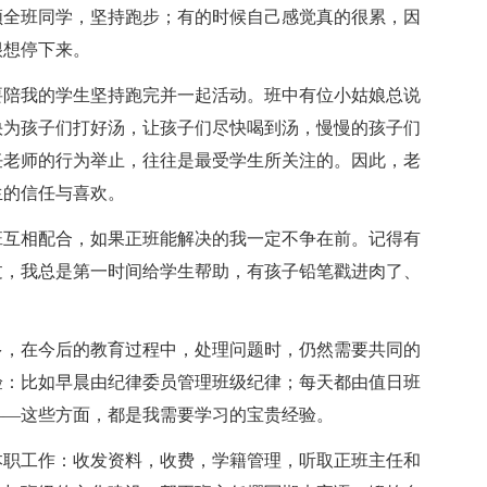
领全班同学，坚持跑步；有的时候自己感觉真的很累，因
很想停下来。
要陪我的学生坚持跑完并一起活动。班中有位小姑娘总说
快为孩子们打好汤，让孩子们尽快喝到汤，慢慢的孩子们
任老师的行为举止，往往是最受学生所关注的。因此，老
生的信任与喜欢。
班互相配合，如果正班能解决的我一定不争在前。记得有
过，我总是第一时间给学生帮助，有孩子铅笔戳进肉了、
多，在今后的教育过程中，处理问题时，仍然需要共同的
验：比如早晨由纪律委员管理班级纪律；每天都由值日班
——这些方面，都是我需要学习的宝贵经验。
本职工作：收发资料，收费，学籍管理，听取正班主任和