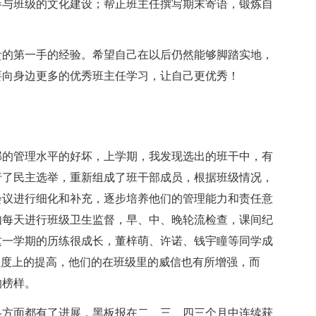
参与班级的文化建设；帮正班主任撰写期末寄语，锻炼自
贵的第一手的经验。希望自己在以后仍然能够脚踏实地，
要向身边更多的优秀班主任学习，让自己更优秀！
部的管理水平的好坏，上学期，我发现选出的班干中，有
行了民主选举，重新组成了班干部成员，根据班级情况，
会议进行细化和补充，逐步培养他们的管理能力和责任意
如每天进行班级卫生监督，早、中、晚轮流检查，课间纪
这一学期的历练很成长，董梓萌、许诺、钱宇瞳等同学成
程度上的提高，他们的在班级里的威信也有所增强，而
的榜样。
各方面都有了进展，黑板报在二、三、四三个月中连续获