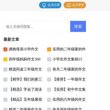
会员注册
会员登录
最新文章
拥抱母亲小学作文
实用的二年级家的作
1
2
四年级妈妈作文300
小学生作文集锦15
文合集6篇
3
4
精选同桌三年级作文
有关二年级家的作文
字汇编5篇
篇
5
6
【精华】我们的家三
【推荐】一年级作文
300字汇总5篇
合集八篇
7
8
【精选】学会了游泳
【实用】初中作文集
年级作文汇编5篇
汇总七篇
9
10
【精品】五年级暑假
实用的六年级的作文
三年级作文300字3篇
锦4篇
11
12
精选二年级家作文合
有关四年级的作文
作文汇总9篇
300字集锦9篇
13
14