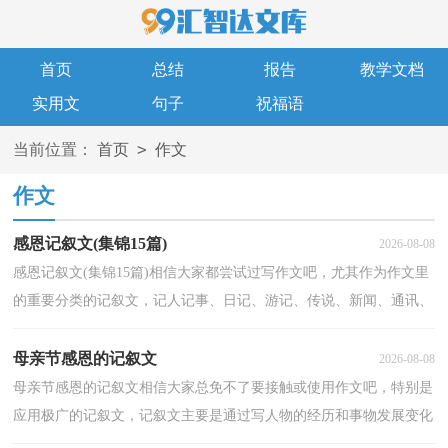
首页
总结
报告
教学文档
实用文
句子
祝福语
>
当前位置：
首页
作文
作文
感恩记叙文(集锦15篇)
2026-08-08
感恩记叙文(集锦15篇)相信大家都尝试过写作文吧，尤其作为作文里
的重要分类的记叙文，记人记事、日记、游记、传说、新闻、通讯、
小说等，都属于记叙文的范畴。那么优秀的记叙文是...
母亲节感恩的记叙文
2026-08-08
母亲节感恩的记叙文相信大家总免不了要接触或使用作文吧，特别是
应用极广的记叙文，记叙文主要是通过写人物的经历和事物发展变化
来反映生活、表达作者思想感情的。那么优秀的记...