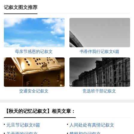
记叙文图文推荐
母亲节感恩的记叙文
书香伴我行记叙文6篇
交通安全记叙文
竞选班干部记叙文
【秋天的记忆记叙文】相关文章：
元旦节记叙文8篇
人间处处有真情记叙文