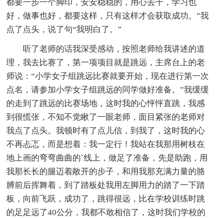
都要一步一个脚印，安安稳稳的，用心去干，学习也
好，做事也好，都要这样，只有这样才会获取成功。”我
点了点头，说了句“我明白了。”
听了老师的话我深受感动，按照老师给我讲述的道
理，我去比赛了，第一项项目就是跳远，主席台上的老
师说：“小学女子组跳远比赛就要开始，现在进行第一次
点名，请参加小学女子组跳远的同学做好准备。”我缓缓
的走到了跳远的比赛场地，这时我的心怦怦直跳，我感
到很慌张，不知不觉瞅了一眼老师，面目紧张的老师对
我点了点头。我顿时有了点儿信，到我了，这时我的心
不再忐忑，而是想着：我一定行！我站在我那用树枝在
地上画的弯弯曲曲的`线上，做足了准备，先是助跑，用
我那长长的腿迈着敞开的步子，和用我那充满力量的胳
膊前后挥舞着，到了踏板处我用左脚用力的踏了一下踏
板，向前飞跃，成功了，跳得很远，比在学校训练时跳
的足足远了40公分，我都不敢相信了，这时我们学校的