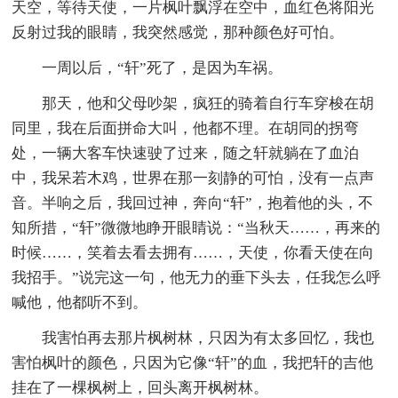
天空，等待天使，一片枫叶飘浮在空中，血红色将阳光
反射过我的眼睛，我突然感觉，那种颜色好可怕。
一周以后，“轩”死了，是因为车祸。
那天，他和父母吵架，疯狂的骑着自行车穿梭在胡
同里，我在后面拼命大叫，他都不理。在胡同的拐弯
处，一辆大客车快速驶了过来，随之轩就躺在了血泊
中，我呆若木鸡，世界在那一刻静的可怕，没有一点声
音。半响之后，我回过神，奔向“轩”，抱着他的头，不
知所措，“轩”微微地睁开眼睛说：“当秋天……，再来的
时候……，笑着去看去拥有……，天使，你看天使在向
我招手。”说完这一句，他无力的垂下头去，任我怎么呼
喊他，他都听不到。
我害怕再去那片枫树林，只因为有太多回忆，我也
害怕枫叶的颜色，只因为它像“轩”的血，我把轩的吉他
挂在了一棵枫树上，回头离开枫树林。