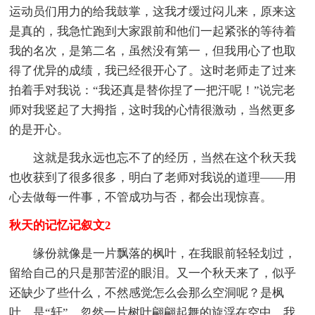
运动员们用力的给我鼓掌，这我才缓过闷儿来，原来这
是真的，我急忙跑到大家跟前和他们一起紧张的等待着
我的名次，是第二名，虽然没有第一，但我用心了也取
得了优异的成绩，我已经很开心了。这时老师走了过来
拍着手对我说：“我还真是替你捏了一把汗呢！”说完老
师对我竖起了大拇指，这时我的心情很激动，当然更多
的是开心。
这就是我永远也忘不了的经历，当然在这个秋天我
也收获到了很多很多，明白了老师对我说的道理——用
心去做每一件事，不管成功与否，都会出现惊喜。
秋天的记忆记叙文2
缘份就像是一片飘落的枫叶，在我眼前轻轻划过，
留给自己的只是那苦涩的眼泪。又一个秋天来了，似乎
还缺少了些什么，不然感觉怎么会那么空洞呢？是枫
叶，是“轩”。忽然一片树叶翩翩起舞的旋浮在空中，我