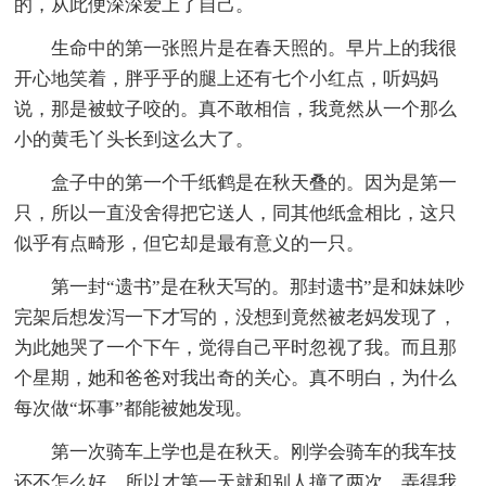
的，从此便深深爱上了自己。
生命中的第一张照片是在春天照的。早片上的我很
开心地笑着，胖乎乎的腿上还有七个小红点，听妈妈
说，那是被蚊子咬的。真不敢相信，我竟然从一个那么
小的黄毛丫头长到这么大了。
盒子中的第一个千纸鹤是在秋天叠的。因为是第一
只，所以一直没舍得把它送人，同其他纸盒相比，这只
似乎有点畸形，但它却是最有意义的一只。
第一封“遗书”是在秋天写的。那封遗书”是和妹妹吵
完架后想发泻一下才写的，没想到竟然被老妈发现了，
为此她哭了一个下午，觉得自己平时忽视了我。而且那
个星期，她和爸爸对我出奇的关心。真不明白，为什么
每次做“坏事”都能被她发现。
第一次骑车上学也是在秋天。刚学会骑车的我车技
还不怎么好，所以才第一天就和别人撞了两次，弄得我