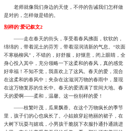
老师就像我们身边的天使，不停的告诫我们怎样做
是对的，怎样做是错的。
别样的'爱记叙文2
——走在春天的街头，享受着春风拂面，软软的，
绵绵的，带着泥土的芬芳，带着湿润清新的气息。“吹面
不寒杨柳风”，不错的，好舒服，好惬意，闭上眼睛，全
身心投入其中，充分领略一下这柔和的春风，真的感觉
好幸福！不知不觉，我喜欢上了这风。春天的爱，混合
在这柔和的春风中；夹杂在这滋润万物的春雨中，显现
在这万物复苏的生长中。春天的爱洒满了世间大地。春
天的爱啊——柔和，温馨。这一份别样的爱！
——枝繁叶茂，瓜果飘香。在这个万物疯长的季节
里，孩子们的心也疯长了。小姑娘穿起艳丽的裙子，在
大树下玩耍与嬉戏，小男孩干脆脱下衣服扑通扑通跳进