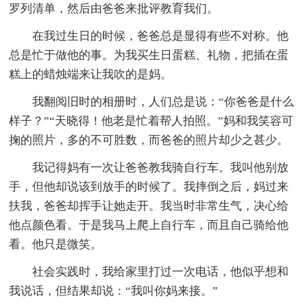
罗列清单，然后由爸爸来批评教育我们。
在我过生日的时候，爸爸总是显得有些不对称。他
总是忙于做他的事。为我买生日蛋糕、礼物，把插在蛋
糕上的蜡烛端来让我吹的是妈。
我翻阅旧时的相册时，人们总是说：“你爸爸是什么
样子？”“天晓得！他老是忙着帮人拍照。”妈和我笑容可
掬的照片，多的不可胜数，而爸爸的照片却少之甚少。
我记得妈有一次让爸爸教我骑自行车。我叫他别放
手，但他却说该到放手的时候了。我摔倒之后，妈过来
扶我，爸爸却挥手让她走开。我当时非常生气，决心给
他点颜色看。于是我马上爬上自行车，而且自己骑给他
看。他只是微笑。
社会实践时，我给家里打过一次电话，他似乎想和
我说话，但结果却说：“我叫你妈来接。”