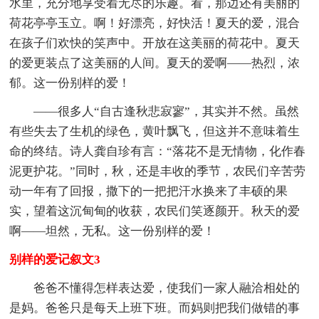
水里，充分地享受着无尽的乐趣。看，那边还有美丽的
荷花亭亭玉立。啊！好漂亮，好快活！夏天的爱，混合
在孩子们欢快的笑声中。开放在这美丽的荷花中。夏天
的爱更装点了这美丽的人间。夏天的爱啊——热烈，浓
郁。这一份别样的爱！
——很多人“自古逢秋悲寂寥”，其实并不然。虽然
有些失去了生机的绿色，黄叶飘飞，但这并不意味着生
命的终结。诗人龚自珍有言：“落花不是无情物，化作春
泥更护花。”同时，秋，还是丰收的季节，农民们辛苦劳
动一年有了回报，撒下的一把把汗水换来了丰硕的果
实，望着这沉甸甸的收获，农民们笑逐颜开。秋天的爱
啊——坦然，无私。这一份别样的爱！
别样的爱记叙文3
爸爸不懂得怎样表达爱，使我们一家人融洽相处的
是妈。爸爸只是每天上班下班。而妈则把我们做错的事