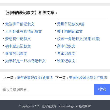
【别样的爱记叙文】相关文章：
竞选班干部记叙文
元旦节记叙文8篇
人间处处有真情记叙文
关于雨的记叙文
梦想初中记叙文
校园一角记叙文(通用15篇)
初中励志记叙文
高中记叙文
春节的记叙文
考试记叙文
如果我是一只小鸟记叙文
绘画记叙文
上一篇：
童年趣事记叙文(通用15
下一篇：
美丽的校园记叙文汇编15
篇)
篇
Copyright © 2025
汇智达文库
www.hzdgg.com 版权所有